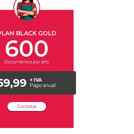
PLAN BLACK GOLD
600
Documentos por año
69,99
+ IVA
Pago anual
Contratar