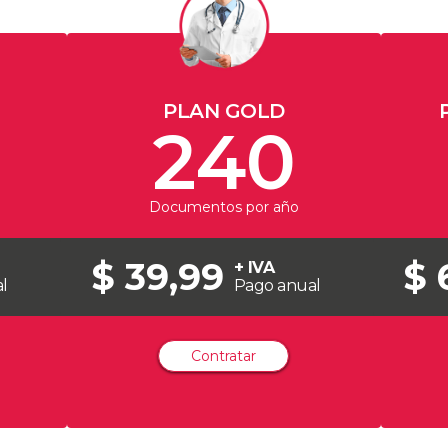
PLAN GOLD
240
Documentos por año
$ 39,99
$ 
+ IVA
l
Pago anual
Contratar