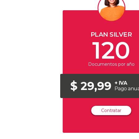
PLAN SILVER
120
Documentos por año
$ 29,99
+ IVA
Pago anua
Contratar